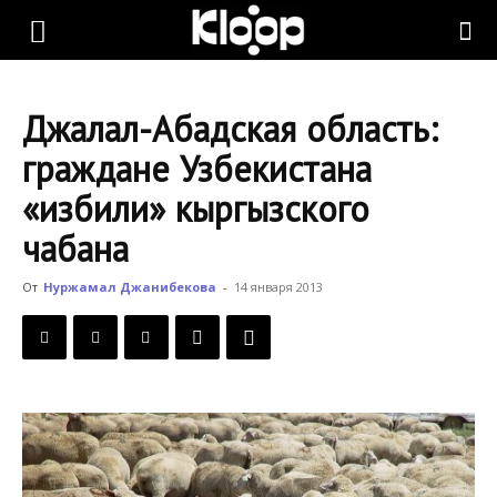
KLOOP.KG
Джалал-Абадская область:
—
граждане Узбекистана
«избили» кыргызского
Новости
чабана
От
Нуржамал Джанибекова
-
14 января 2013
Кыргызстана