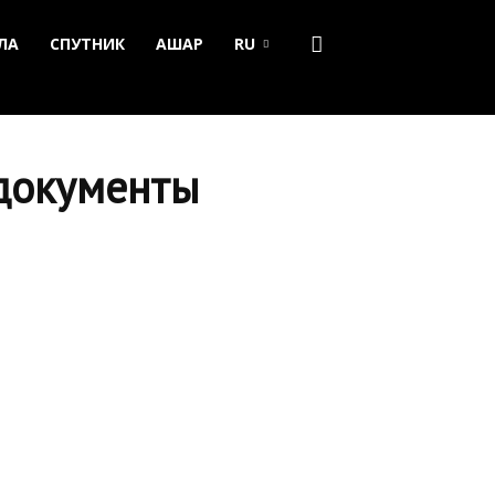
ЛА
СПУТНИК
АШАР
RU
 документы