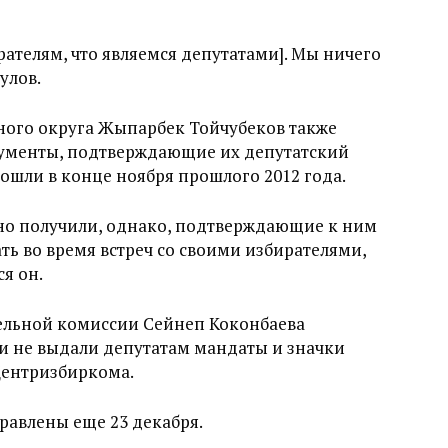
рателям, что являемся депутатами]. Мы ничего
улов.
ного округа Жыпарбек Тойчубеков также
кументы, подтверждающие их депутатский
прошли в конце ноября прошлого 2012 года.
ьно получили, однако, подтверждающие к ним
ать во время встреч со своими избирателями,
я он.
ельной комиссии Сейнеп Коконбаева
ни не выдали депутатам мандаты и значки
 Центризбиркома.
правлены еще 23 декабря.