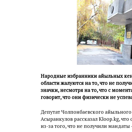
Народные избранники айыльных кен
области жалуются на то, что не пол
значки, несмотря на то, что с момен
говорит, что они физически не успев
Депутат Чолпонбаевского айыльного
Асыранкулов рассказал Kloop.kg, что 
из-за того, что не получили манда