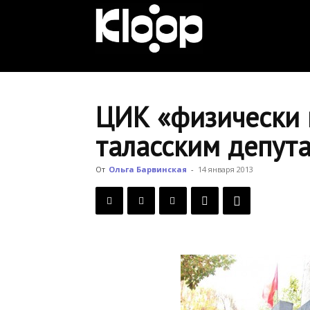
KLOOP.KG
—
ЦИК «физически 
таласским депут
Новости
От
Ольга Барвинская
-
14 января 2013
Кыргызстана