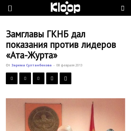
KLOOP.KG
Замглавы ГКНБ дал
—
показания против лидеров
«Ата-Журта»
Новости
От
Зарема Султанбекова
-
08 февраля 2013
Кыргызстана