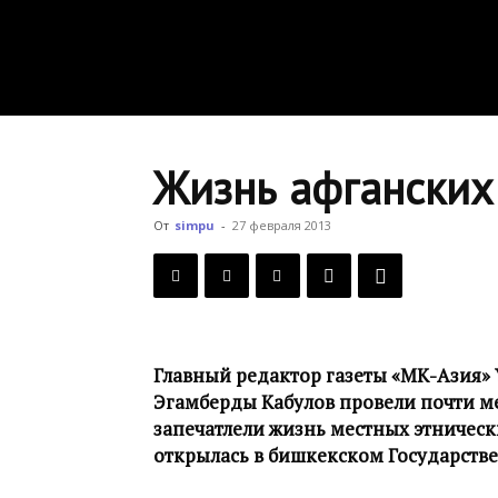
Жизнь афганских
От
simpu
-
27 февраля 2013
Главный редактор газеты «МК-Азия» 
Эгамберды Кабулов провели почти ме
запечатлели жизнь местных этническ
открылась в бишкекском Государстве