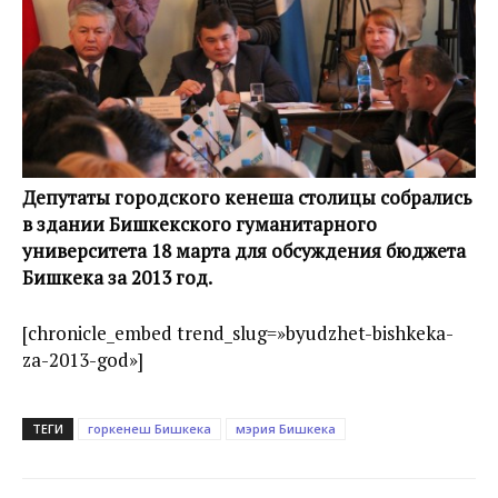
Депутаты городского кенеша столицы собрались
в здании Бишкекского гуманитарного
университета 18 марта для обсуждения бюджета
Бишкека за 2013 год.
[chronicle_embed trend_slug=»byudzhet-bishkeka-
za-2013-god»]
ТЕГИ
горкенеш Бишкека
мэрия Бишкека