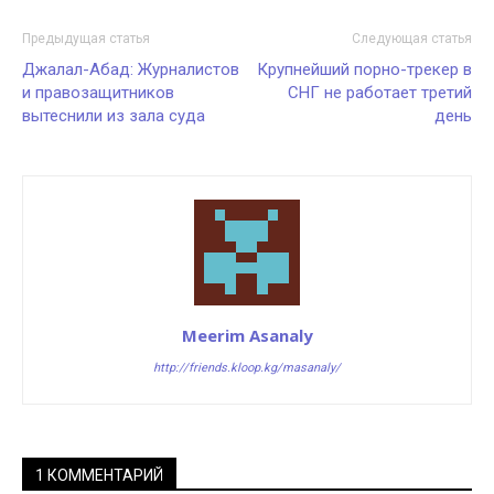
Предыдущая статья
Следующая статья
Джалал-Абад: Журналистов
Крупнейший порно-трекер в
и правозащитников
СНГ не работает третий
вытеснили из зала суда
день
Meerim Asanaly
http://friends.kloop.kg/masanaly/
1 КОММЕНТАРИЙ