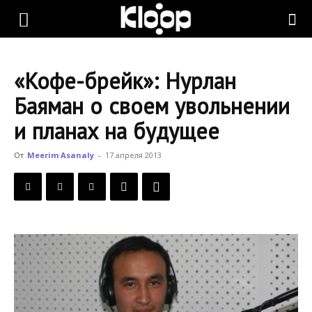
KLOOP.KG
«Кофе-брейк»: Нурлан
—
Баяман о своем увольнении
и планах на будущее
Новости
От
Meerim Asanaly
-
17 апреля 2013
Кыргызстана