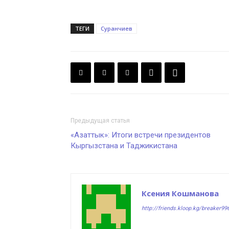
ТЕГИ
Суранчиев
Предыдущая статья
«Азаттык»: Итоги встречи президентов
Кыргызстана и Таджикистана
Ксения Кошманова
http://friends.kloop.kg/breaker99