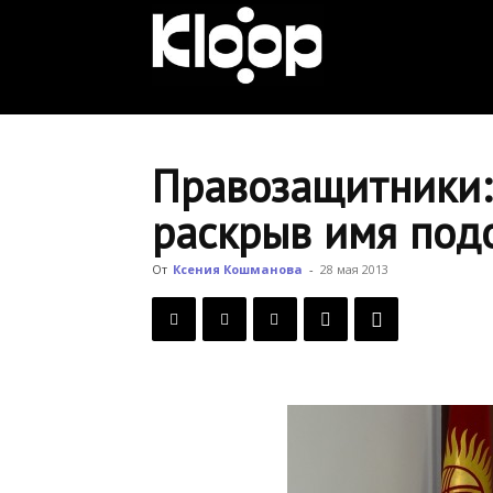
KLOOP.KG
—
Правозащитники:
раскрыв имя под
Новости
От
Ксения Кошманова
-
28 мая 2013
Кыргызстана