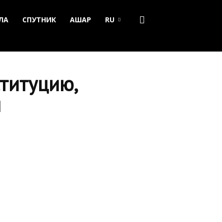
ЛА
СПУТНИК
АШАР
RU
титуцию,
и