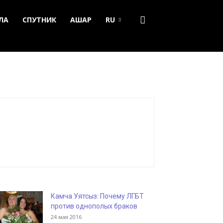
ЛА
СПУТНИК
АШАР
RU
Камча Уятсыз: Почему ЛГБТ
против однополых браков
24 мая 2016