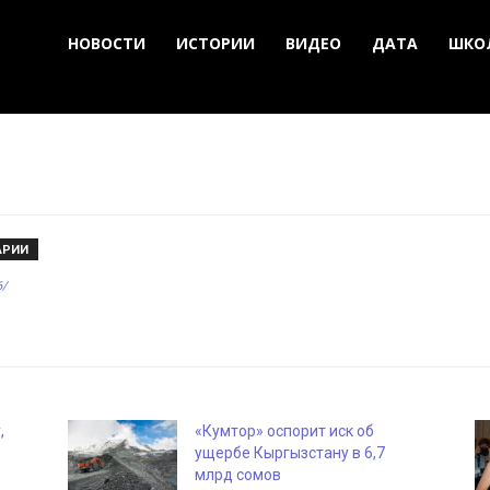
НОВОСТИ
ИСТОРИИ
ВИДЕО
ДАТА
ШКО
АРИИ
6/
,
«Кумтор» оспорит иск об
ущербе Кыргызстану в 6,7
о
млрд сомов