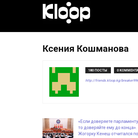
KLOOP.KG
—
Ксения Кошманова
Новости
180 ПОСТЫ
0 КОММЕНТ
http://friends.kloop.kg/breaker99
Кыргызстана
«Если доверяете парламенту
то доверяйте ему до конца».
Жогорку Кенеш отчитался п