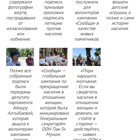
содержали
подписи,
послужили
вешали
фотографии
призывая
для
детские
жертв,
прохожих
волонтеров
игрушки, а
пострадавших
подписать
кампании
позже и сами
от
петицию
«Сообща» в
истории
изнасилования
против
качестве
насилия.
или
насилия.
живых
избиения.
памятников.
Позже все
«Сообща» —
«Пора
собранные
глобальная
нарушить
подписи
кампания по
молчание.
были
прекращению
Если вы
переданы
насилия в
свидетель
депутату
отношении
насилия в
парламента
женщин,
отношении
Айнуру
которая была
женщин и
Алтыбаевой,
инициирована
девочек, не
которая
Генеральным
стойте в
вышла к
секретарём
стороне —
волонтерам
ООН Пан Ги
действуйте»,
кампании
Муном.
— заявил
против
генсек ООН в