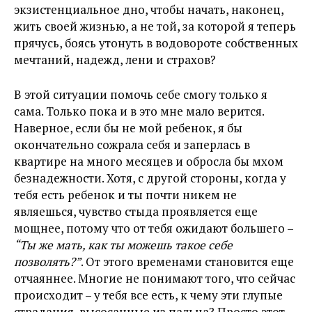
экзистенциальное дно, чтобы начать, наконец,
жить своей жизнью, а не той, за которой я теперь
прячусь, боясь утонуть в водовороте собственных
мечтаний, надежд, лени и страхов?
В этой ситуации помочь себе смогу только я
сама. Только пока и в это мне мало верится.
Наверное, если бы не мой ребенок, я бы
окончательно сожрала себя и заперлась в
квартире на много месяцев и обросла бы мхом
безнадежности. Хотя, с другой стороны, когда у
тебя есть ребенок и ты почти никем не
являешься, чувство стыда проявляется еще
мощнее, потому что от тебя ожидают большего –
“Ты же мать, как ты можешь такое себе
позволять?”
. От этого временами становится еще
отчаяннее. Многие не понимают того, что сейчас
происходит – у тебя все есть, к чему эти глупые
страдания, высосанные из пальца? Просто этот