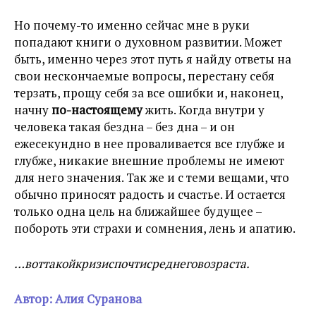
Но почему-то именно сейчас мне в руки
попадают книги о духовном развитии. Может
быть, именно через этот путь я найду ответы на
свои нескончаемые вопросы, перестану себя
терзать, прощу себя за все ошибки и, наконец,
начну
по-настоящему
жить. Когда внутри у
человека такая бездна – без дна – и он
ежесекундно в нее проваливается все глубже и
глубже, никакие внешние проблемы не имеют
для него значения. Так же и с теми вещами, что
обычно приносят радость и счастье. И остается
только одна цель на ближайшее будущее –
побороть эти страхи и сомнения, лень и апатию.
…воттакойкризиспочтисреднеговозраста.
Автор: Алия Суранова