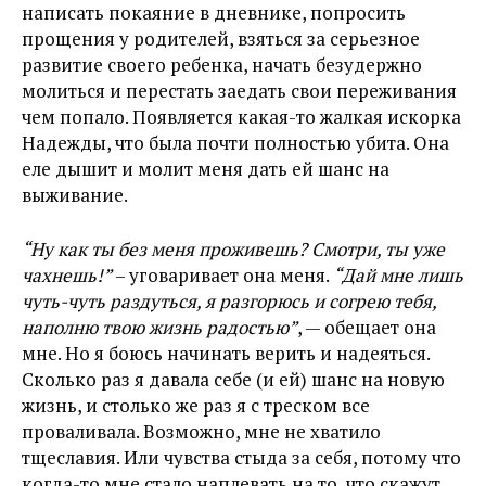
написать покаяние в дневнике, попросить
прощения у родителей, взяться за серьезное
развитие своего ребенка, начать безудержно
молиться и перестать заедать свои переживания
чем попало. Появляется какая-то жалкая искорка
Надежды, что была почти полностью убита. Она
еле дышит и молит меня дать ей шанс на
выживание.
“Ну как ты без меня проживешь? Смотри, ты уже
чахнешь!”
– уговаривает она меня.
“Дай мне лишь
чуть-чуть раздуться, я разгорюсь и согрею тебя,
наполню твою жизнь радостью”
, — обещает она
мне. Но я боюсь начинать верить и надеяться.
Сколько раз я давала себе (и ей) шанс на новую
жизнь, и столько же раз я с треском все
проваливала. Возможно, мне не хватило
тщеславия. Или чувства стыда за себя, потому что
когда-то мне стало наплевать на то, что скажут