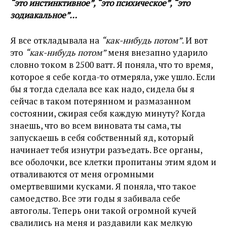
“это инстинктивное”, “это психическое”, “это
зодиакальное”…
Я все откладывала на
“как-нибудь потом”
. И вот
это
“как-нибудь потом”
меня внезапно ударило
словно током в 2500 ватт. Я поняла, что то время,
которое я себе когда-то отмеряла, уже ушло. Если
бы я тогда сделала все как надо, сидела бы я
сейчас в таком потерянном и размазанном
состоянии, сжирая себя каждую минуту? Когда
знаешь, что во всем виновата ты сама, ты
запускаешь в себя собственный яд, который
начинает тебя изнутри разъедать. Все органы,
все оболочки, все клетки пропитаны этим ядом и
отваливаются от меня огромными
омертвевшими кусками. Я поняла, что такое
самоедство. Все эти годы я забивала себе
автоголы. Теперь они такой огромной кучей
свалились на меня и раздавили как мелкую