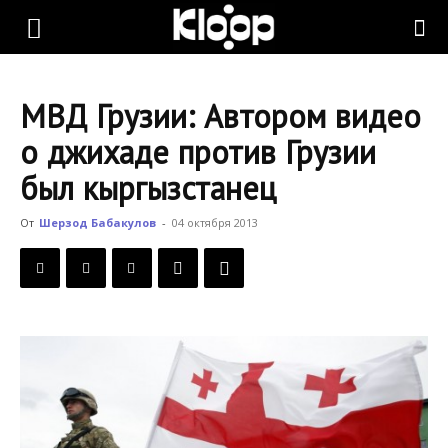
KLOOP.KG
МВД Грузии: Автором видео
—
о джихаде против Грузии
был кыргызстанец
Новости
От
Шерзод Бабакулов
-
04 октября 2013
Кыргызстана