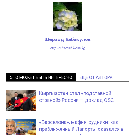
Шерзод Бабакулов
http://sherzod.kloop.kg
ЭТО МОЖЕТ БЫТЬ ИНТЕРЕСНО
ЕЩЕ ОТ АВТОРА
Кыргызстан стал «подставной
страной» России — доклад OSC
«Барселона», мафия, рудники: как
приближенный Лапорты оказался в