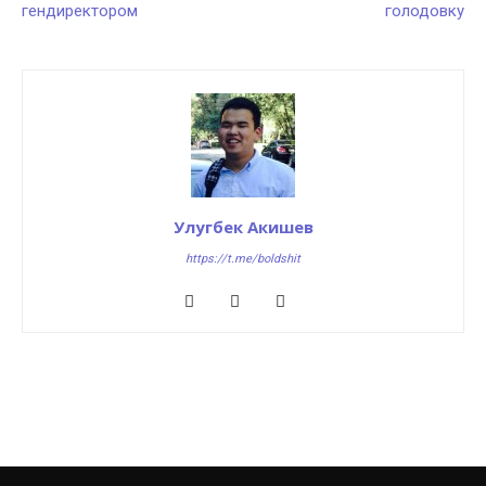
гендиректором
голодовку
Улугбек Акишев
https://t.me/boldshit