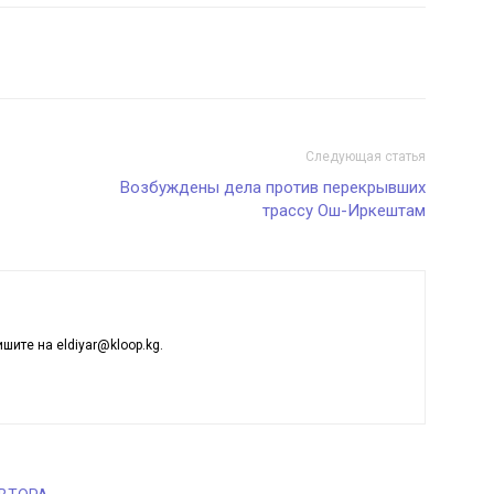
Следующая статья
Возбуждены дела против перекрывших
трассу Ош-Иркештам
ишите на eldiyar@kloop.kg.