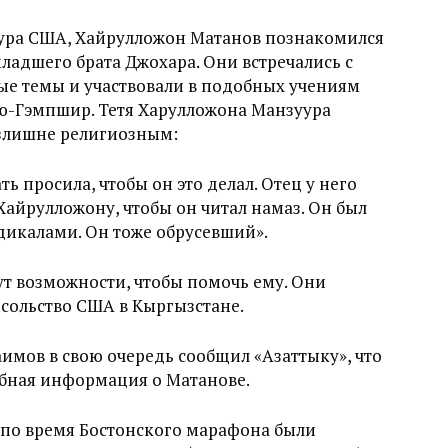
ура США, Хайрулложон Матанов познакомился
ладшего брата Джохара. Они встречались с
ые темы и участвовали в подобных учениям
ю-Гэмпшир. Тетя Харулложона Манзуура
излишне религиозным:
ь просила, чтобы он это делал. Отец у него
Хайрулложону, чтобы он читал намаз. Он был
адикалами. Он тоже обрусевший».
т возможности, чтобы помочь ему. Они
сольство США в Кыргызстане.
мов в свою очередь сообщил «Азаттыку», что
бная информация о Матанове.
 по время Бостонского марафона были