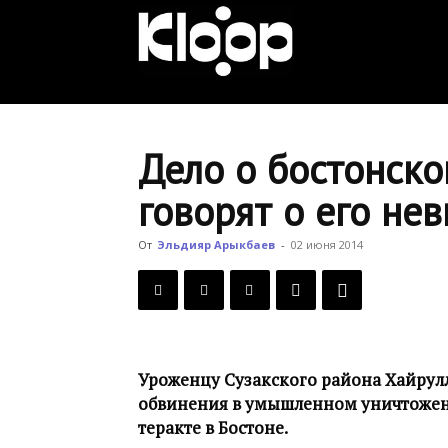
KLOOP.KG
—
Дело о бостонско
говорят о его не
Новости
От
Эльдияр Арыкбаев
-
02 июня 2014
Кыргызстана
Уроженцу Сузакского района Хайру
обвинения в умышленном уничтожени
теракте в Бостоне.