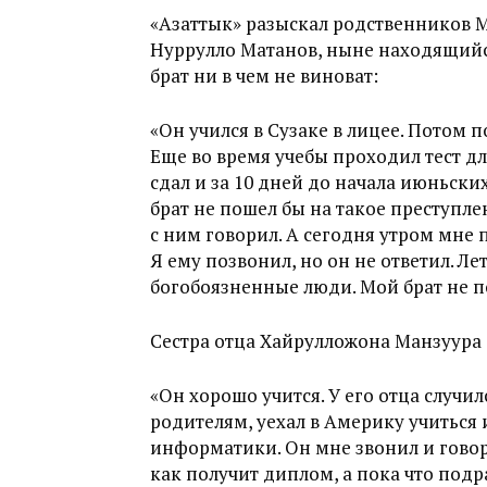
«Азаттык» разыскал родственников 
Нуррулло Матанов, ныне находящийся 
брат ни в чем не виноват:
«Он учился в Сузаке в лицее. Потом 
Еще во время учебы проходил тест дл
сдал и за 10 дней до начала июньских
брат не пошел бы на такое преступле
с ним говорил. А сегодня утром мне 
Я ему позвонил, но он не ответил. Л
богобоязненные люди. Мой брат не п
Сестра отца Хайрулложона Манзуура с
«Он хорошо учится. У его отца случи
родителям, уехал в Америку учиться 
информатики. Он мне звонил и говори
как получит диплом, а пока что подр