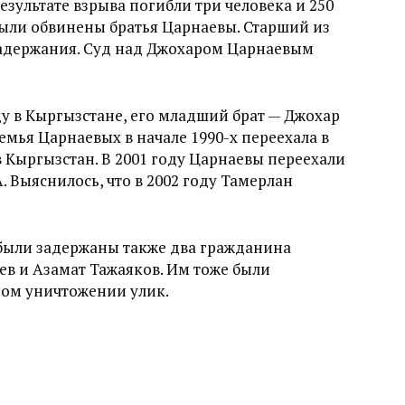
езультате взрыва погибли три человека и 250
были обвинены братья Царнаевы. Старший из
 задержания. Суд над Джохаром Царнаевым
ду в Кыргызстане, его младший брат — Джохар
Семья Царнаевых в начале 1990-х переехала в
 в Кыргызстан. В 2001 году Царнаевы переехали
. Выяснилось, что в 2002 году Тамерлан
 были задержаны также два гражданина
ев и Азамат Тажаяков. Им тоже были
ом уничтожении улик.