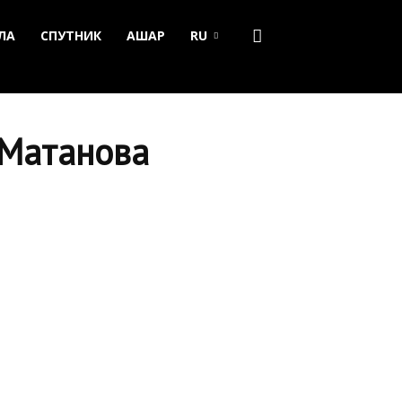
ЛА
СПУТНИК
АШАР
RU
 Матанова