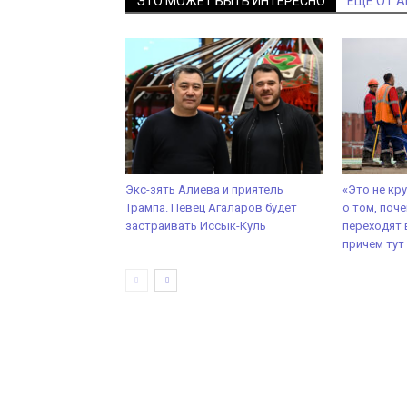
ЭТО МОЖЕТ БЫТЬ ИНТЕРЕСНО
ЕЩЕ ОТ 
Экс-зять Алиева и приятель
«Это не кр
Трампа. Певец Агаларов будет
о том, поч
застраивать Иссык-Куль
переходят в
причем тут