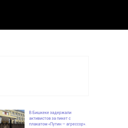
В Бишкеке задержали
активистов за пикет с
плакатом «Путин — агрессор».