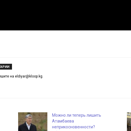
ТАРИИ
ишите на eldiyar@kloop.kg.
Можно ли теперь лишить
Атамбаева
неприкосновенности?