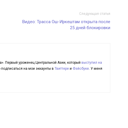
Следующая статья
Видео: Трасса Ош-Иркештам открыта после
25 дней блокировки
а». Первый уроженец Центральной Азии, который
выступил на
ю подписаться на мои эккаунты в
Твиттере
и
Фэйсбуке
. У меня