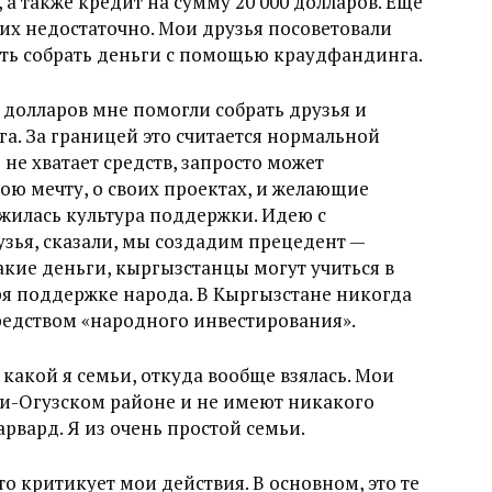
 а также кредит на сумму 20 000 долларов. Еще
о их недостаточно. Мои друзья посоветовали
ать собрать деньги с помощью краудфандинга.
 долларов мне помогли собрать друзья и
. За границей это считается нормальной
 не хватает средств, запросто может
вою мечту, о своих проектах, и желающие
ожилась культура поддержки. Идею с
ья, сказали, мы создадим прецедент —
акие деньги, кыргызстанцы могут учиться в
ря поддержке народа. В Кыргызстане никогда
редством «народного инвестирования».
 какой я семьи, откуда вообще взялась. Мои
ти-Огузском районе и не имеют никакого
рвард. Я из очень простой семьи.
о критикует мои действия. В основном, это те