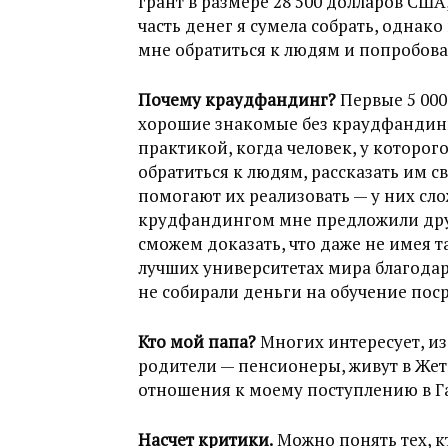
грант в размере 28 500 долларов США,
часть денег я сумела собрать, однак
мне обратиться к людям и попробов
Почему краудфандинг?
Первые 5 000
хорошие знакомые без краудфандинга
практикой, когда человек, у которого
обратиться к людям, рассказать им с
помогают их реализовать — у них сл
крудфандингом мне предложили друз
сможем доказать, что даже не имея т
лучших университетах мира благода
не собирали деньги на обучение пос
Кто мой папа?
Многих интересует, из
родители — пенсионеры, живут в Же
отношения к моему поступлению в Га
Насчет критики.
Можно понять тех, кт