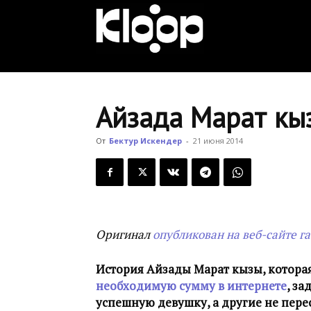
KLOOP.KG
—
Айзада Марат кы
Новости
От
Бектур Искендер
-
21 июня 2014
Кыргызстана
Оригинал
опубликован на веб-сайте г
История Айзады Марат кызы, которая
необходимую сумму в интернете
, з
успешную девушку, а другие не пере