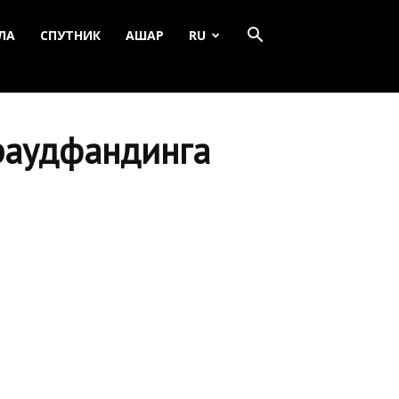
ЛА
СПУТНИК
АШАР
RU
краудфандинга