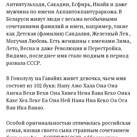
Антиятульхади, Сакадин, Есфирь, Инайя и даже
мужчина по имени Акпантокпантураркожа. В
Беларуси живут люди с весьма необычными
сочетаниями фамилий и имен, например, такие
как Детская (фамилия) Сандалия, Железный Лев ,
Могучая Любовь. Есть женщины с именами Зима,
Лето, Весна и даже Революция и Перестройка.
Видимо, последнее имя стало модным в период
развала СССР.
В Гонолулу на Гавайях живет девочка, чьем имя
состоит из 102 букв: Напу Амо Хала Она Она
Анека Вехи Вехи Она Хивеа Нена Вава Кехо Онка
Кахе Хеа Леке Еа Она Ней Нана Ниа Кеко Оа Ога
Ван Ика Ванао.
Особой оригинальностью отличилась российская
семья, назвав своего сына странным сочетанием