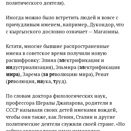
политического деятеля).
Иногда можно было встретить людей и вовсе с
причудливым именем, например, Дукондор, что
с кыргызского дословно означает — Магазины.
Кстати, многие бывшие распространенные
имена в советское время получили новую
расшифровку: Элина (
эл
ектрификация и
ин
дустриализация), Эльмира (
эл
ектрификация
мира
), Зарема (
за
ре
волюцию мира), Ренат
(
ре
волюция,
на
ука,
т
руд).
По словам доктора филологических наук,
профессора Шералы Джапарова, родители в
СССР называли своих детей именами вождей,
чтобы они также, как Ленин, Сталин и другие
политические деятели служили своей стране. «Но
сейчас окраска таких имен изменилась,