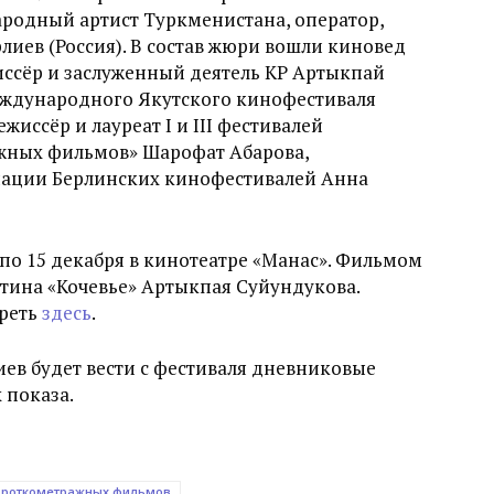
родный артист Туркменистана, оператор,
лиев (Россия). В состав жюри вошли киновед
жиссёр и заслуженный деятель КР Артыкпай
еждународного Якутского кинофестиваля
жиссёр и лауреат I и III фестивалей
жных фильмов» Шарофат Абарова,
иации Берлинских кинофестивалей Анна
 по 15 декабря в кинотеатре «Манас». Фильмом
тина «Кочевье» Артыкпая Суйундукова.
реть
здесь
.
ев будет вести с фестиваля дневниковые
 показа.
короткометражных фильмов