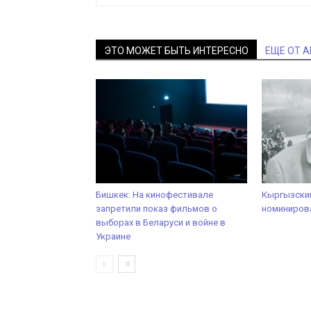
ЭТО МОЖЕТ БЫТЬ ИНТЕРЕСНО
ЕЩЕ ОТ 
Бишкек: На кинофестивале
Кыргызски
запретили показ фильмов о
номинирова
выборах в Беларуси и войне в
Украине