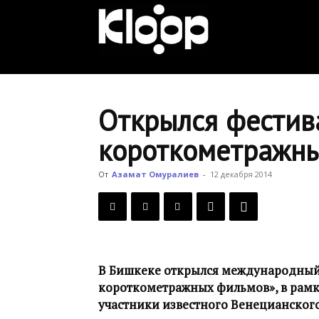
KLOOP.KG
—
Открылся фестив
короткометражны
Новости
От
Азамат Омуралиев
-
12 декабря 2014
Кыргызстана
В Бишкеке открылся международный
короткометражных фильмов», в рамк
участники известного Венецианског