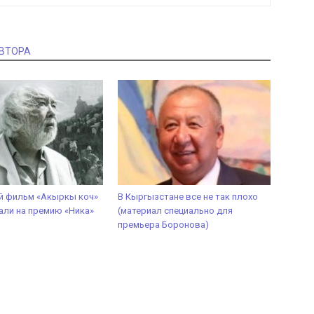
АВТОРА
й фильм «Акыркы коч»
В Кыргызстане все не так плохо
ли на премию «Ника»
(материал специально для
премьера Боронова)