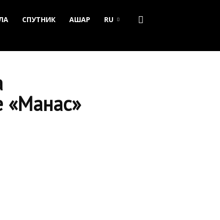
ЛА
СПУТНИК
АШАР
RU
а
е «Манас»