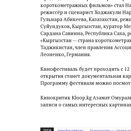
короткометражных фильмов» стал На
режиссёр и сценарист Ходжакули Нар
Гульнара Абикеева, Казазахстан, ре
Суйундуков, Кыргызстан, куратор М
Сардана Савинна, Республика Саха, ре
«Кыргызстан — страна короткометра
Таджикистан, член правления Ассоц
Леоненко, Германия.
Кинофестиваль будет проходить с 12
открытия станет документальная кар
Программу фестиваля можно посмот
Кинокритик Kloop.kg Азамат Омурали
записи о самых интересных картинах
ТЕГИ
кинофестиваль
Кыргызстан — страна 