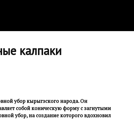
ные калпаки
вной убор кырыгзского народа. Он
тавляет собой коническую форму с загнутыми
овной убор, на создание которого вдохновил