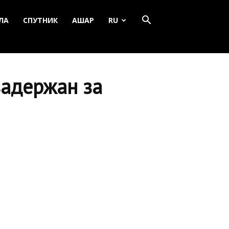
ЛА
СПУТНИК
АШАР
RU
задержан за