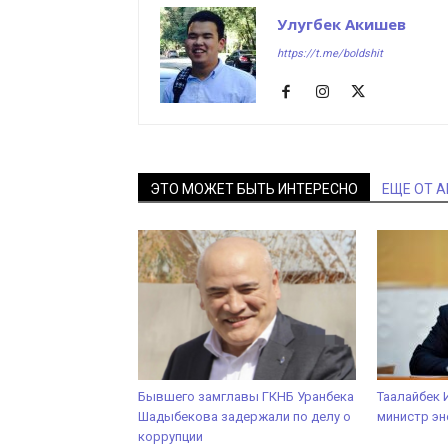
Улугбек Акишев
https://t.me/boldshit
ЭТО МОЖЕТ БЫТЬ ИНТЕРЕСНО
ЕЩЕ ОТ 
Бывшего замглавы ГКНБ Уранбека
Таалайбек 
Шадыбекова задержали по делу о
министр эн
коррупции