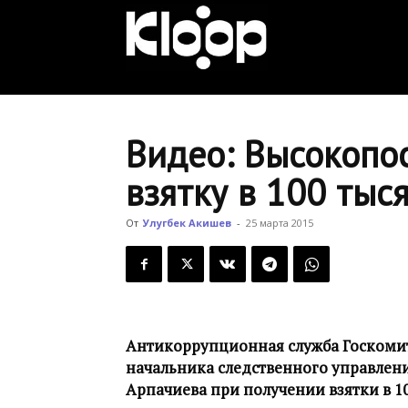
KLOOP.KG
—
Видео: Высокопо
взятку в 100 тыс
Новости
От
Улугбек Акишев
-
25 марта 2015
Кыргызстана
Антикоррупционная служба Госкомит
начальника следственного управлен
Арпачиева при получении взятки в 10