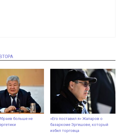
АВТОРА
Ибраев больше не
«Его поставил я» Жапаров о
ергетики
базаркоме Эргешове, который
избил торговца