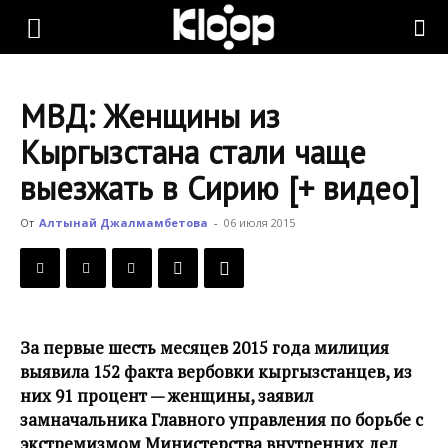
KLOOP.KG
МВД: Женщины из
—
Кыргызстана стали чаще
выезжать в Сирию [+ видео]
Новости
От
Алтынай Джалмамбетова
-
06 июля 2015
Кыргызстана
За первые шесть месяцев 2015 года милиция
выявила 152 факта вербовки кыргызстанцев, из
них 91 процент — женщины, заявил
замначальника Главного управления по борьбе с
экстремизмом Министерства внутренних дел