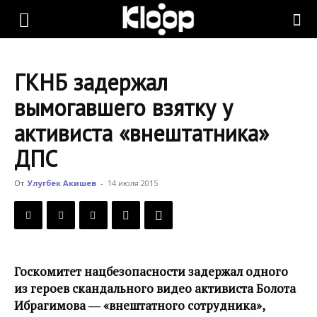
KLOOP.KG
ГКНБ задержал
—
вымогавшего взятку у
активиста «внештатника»
Новости
ДПС
От
Улугбек Акишев
-
14 июля 2015
Кыргызстана
Госкомитет нацбезопасности задержал одного
из героев скандального видео активиста Болота
Ибрагимова ― «внештатного сотрудника»,