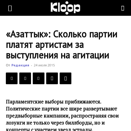
KLOOP.KG
«Азаттык»: Сколько партии
—
платят артистам за
выступления на агитации
Новости
От
Редакция
-
24 июля 2015
Кыргызстана
Парламентские выборы приближаются.
Политические партии все шире развертывают
предвыборные кампании, распространяя свои
лозунги не только через биллборды, но и
концерты с участием звезд эстрады.