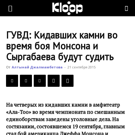
KLOOP.KG
ГУВД: Кидавших камни во
—
время боя Монсона и
Сыргабаева будут судить
Новости
От
Алтынай Джалмамбетова
-
21 сентября 2015
Кыргызстана
На четверых из кидавших камни в амфитеатр
«Ала-Тоо» во время чемпионата по смешанным
единоборствам заведены уголовные дела. На
состязании, состоявшемся 19 сентября, главным
стал бой американца Джеффа Монсона и