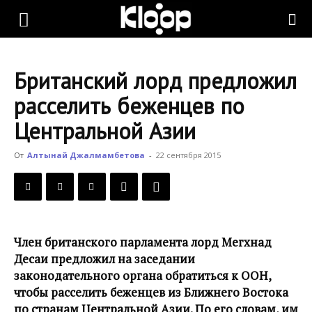
KLOOP.KG
Британский лорд предложил
—
расселить беженцев по
Центральной Азии
Новости
От
Алтынай Джалмамбетова
-
22 сентября 2015
Кыргызстана
Член британского парламента лорд Мегхнад
Десаи предложил на заседании
законодательного органа обратиться к ООН,
чтобы расселить беженцев из Ближнего Востока
по странам Центральной Азии. По его словам, им