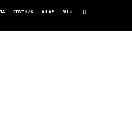
ЛА
СПУТНИК
АШАР
RU