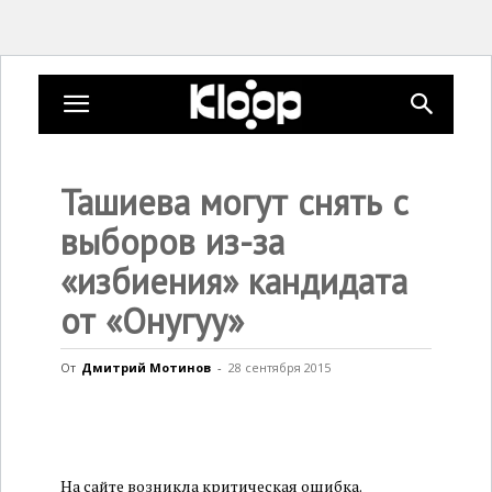
KLOOP.KG
Ташиева могут снять с
—
выборов из-за
«избиения» кандидата
Новости
от «Онугуу»
От
Дмитрий Мотинов
-
28 сентября 2015
Кыргызстана
На сайте возникла критическая ошибка.