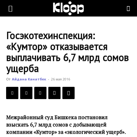
KLOOP.KG
Госэкотехинспекция:
—
«Кумтор» отказывается
выплачивать 6,7 млрд сомов
Новости
ущерба
От
Айдана Канатбек
-
26 мая 2016
Кыргызстана
Межрайонный суд Бишкека постановил
взыскать 6,7 млрд сомов с добывающей
компании «Кумтор» за «экологический ущерб».