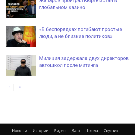
Жапаров проиграл Кыргызстан в
глобальном казино
«В беспорядках погибают простые
люди, а не близкие политиков»
Милиция задержала двух директоров
автошкол после митинга
Новости
Истории
Видео
Дата
Школа
Спутник