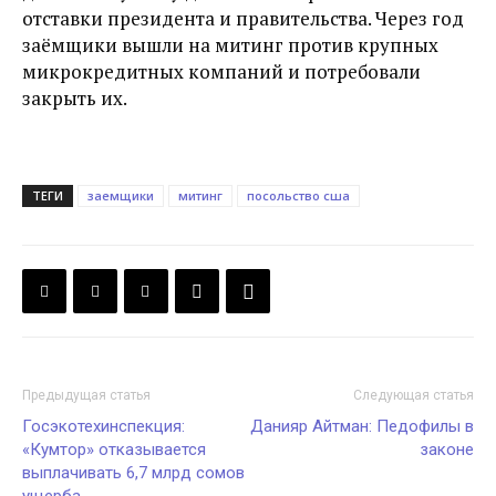
отставки президента и правительства. Через год
заёмщики вышли на митинг против крупных
микрокредитных компаний и потребовали
закрыть их.
ТЕГИ
заемщики
митинг
посольство сша
Предыдущая статья
Следующая статья
Госэкотехинспекция:
Данияр Айтман: Педофилы в
«Кумтор» отказывается
законе
выплачивать 6,7 млрд сомов