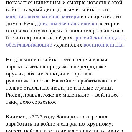
показаться циничным. Я смотрю новости с этой
войны каждый день. Для меня война — это
мальчик возле могилы матери
во дворе жилого
дома в Буче,
девятимесячная девочка
, которой
оторвало ногу во время попадания российского
боевого дрона в жилой дом,
российские солдаты,
обезглавливающие
украинских
военнопленных
.
Но для многих война — это и еще и время
зарабатывать на продаже и перепродаже
оружия, обходе санкций и торговле
рукопожатностью. На войне зарабатывают не
только отдельные люди, но и целые страны.
Риски, правда, тоже не маленькие — война все-
таки, дело серьезное.
Видимо, в 2022 году Жапаров тоже решил
заработать на войне и сыграл по-крупному:
вместо нейтралитета сделал ставку на активную