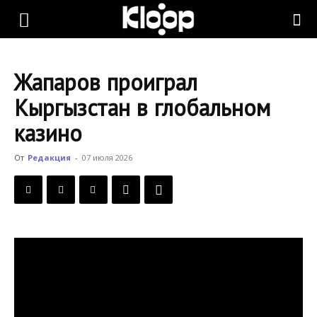
KLOOP.KG
Жапаров проиграл
—
Кыргызстан в глобальном
казино
Новости
От
Редакция
-
07 июля 2026
Кыргызстана