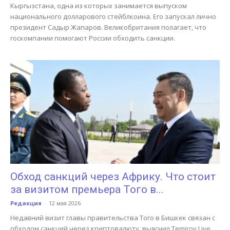
Кыргызстана, одна из которых занимается выпуском
национального долларового стейблкоина. Его запускал лично
президент Садыр Жапаров. Великобритания полагает, что
госкомпании помогают России обходить санкции.
Обход санкций через Африку. Что стоит
за визитом премьера Того в...
Редакция
-
12 мая 2026
Недавний визит главы правительства Того в Бишкек связан с
обходом санкций через криптовалюту, выяснил Temirov Live.