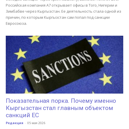
Российская компания А7 открывает офисы в Того, Нигерии и
Зимбабве через Кыргызстан. Ее деятельность стала одной из
причин, по которым Кыргызстан сам попал под санкции
Евросоюза.
Показательная порка. Почему именно
Кыргызстан стал главным объектом
санкций ЕС
Редакция
-
05 мая 2026