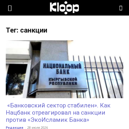
KLOOP.KG
Тег: санкции
—
Новости
Кыргызстана
«Банковский сектор стабилен». Как
Нацбанк отреагировал на санкции
против «ЭкоИсламик Банка»
Редакция
-
28 июля 2026