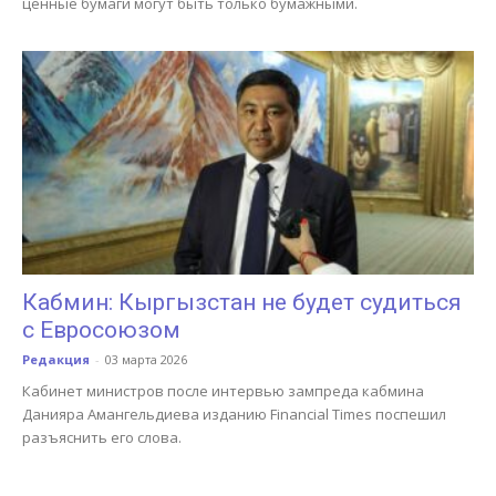
ценные бумаги могут быть только бумажными.
Кабмин: Кыргызстан не будет судиться
с Евросоюзом
Редакция
-
03 марта 2026
Кабинет министров после интервью зампреда кабмина
Данияра Амангельдиева изданию Financial Times поспешил
разъяснить его слова.