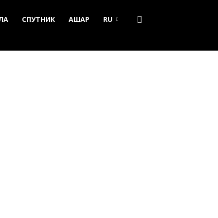
ЛА
СПУТНИК
АШАР
RU