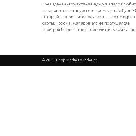
Президент Кыргызстана Садыр Жапаров любит
цитировать сингапурского премьера Ли Куан Ю
который говорил, что политика — это не игра в
карты. Похоже, Жапаров его не послушался и
проиграл Кыргызстан в геополитическом казин
© 2026 Kloop Media Foundation