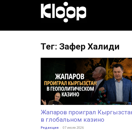
KLOOP.KG
—
Тег: Зафер Халиди
Новости
Кыргызстана
Жапаров проиграл Кыргызста
в глобальном казино
Редакция
-
07 июля 2026