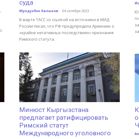
суда
И
,
Мундузбек Калыков
-
04 октября 2023
Ю
г
В марте ТАСС со ссылкой на источники в МИД
з
России писал, что РФ предупредила Армению о
о.
за
«крайне негативных последствиях» признания
Римского статута.
Минюст Кыргызстана
К
предлагает ратифицировать
о
Римский статут
Ч
Международного уголовного
А