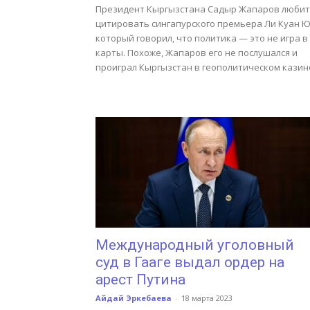
Президент Кыргызстана Садыр Жапаров любит
цитировать сингапурского премьера Ли Куан Ю
который говорил, что политика — это не игра в
карты. Похоже, Жапаров его не послушался и
проиграл Кыргызстан в геополитическом казин
Международный уголовный
суд в Гааге выдал ордер на
арест Путина
Айдай Эркебаева
-
18 марта 2023