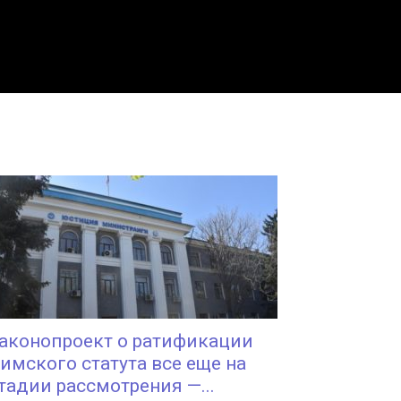
аконопроект о ратификации
имского статута все еще на
тадии рассмотрения —...