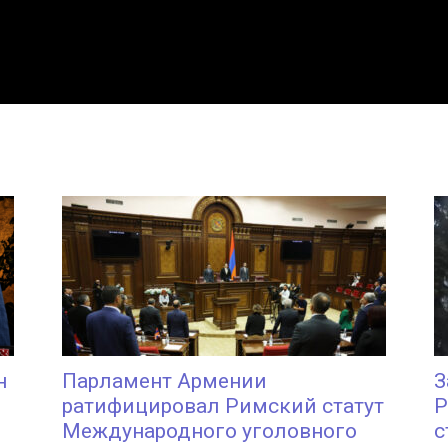
н
Парламент Армении
З
ратифицировал Римский статут
Р
Международного уголовного
с