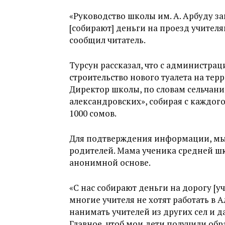
«Руководство школы им. А. Арбуду з
[собирают] деньги на проезд учителя
сообщил читатель.
Турсун рассказал, что с администрац
строительство нового туалета на те
Директор школы, по словам сельчанин
александровских», собирая с каждог
1000 сомов.
Для подтверждения информации, мы
родителей. Мама ученика средней ш
анонимной основе.
«С нас собирают деньги на дорогу [у
многие учителя не хотят работать в 
нанимать учителей из других сел и да
Главное, чтоб мои дети получили обра