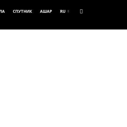
ЛА
СПУТНИК
АШАР
RU