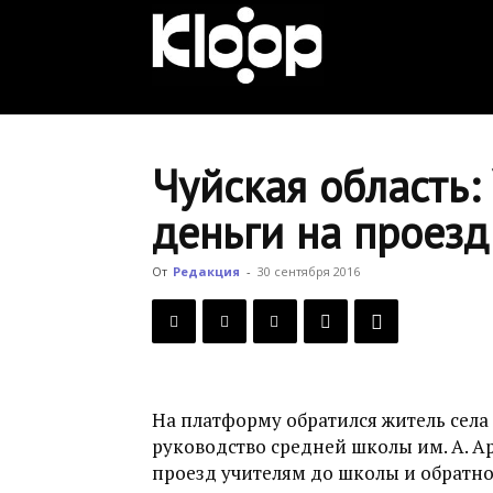
KLOOP.KG
—
Чуйская область:
деньги на проезд
Новости
От
Редакция
-
30 сентября 2016
Кыргызстана
На платформу обратился житель села
руководство средней школы им. А. А
проезд учителям до школы и обратно