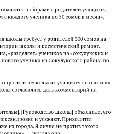
анимаются поборами с родителей учащихся,
м с каждого ученика по 50 сомов в месяц», —
ия школы требует у родителей 300 сомов на
рритории школы и косметический ремонт.
а, «разделяет» учеников на «сокулукских и
о нового ученика из Сокулукского района по
 опросили нескольких учащихся школы и их
колы согласились дать комментарий на
чителям]. [Руководство школы] объяснило, что
Александровке и уезжают. Приходится
же из города. Я лично не против такого.
зование», — сказала она.