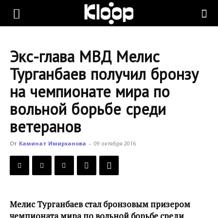
KLOOP.KG
Экс-глава МВД Мелис
—
Турганбаев получил бронзу
на чемпионате мира по
Новости
вольной борьбе среди
ветеранов
Кыргызстана
От
Каминат Имирханова
-
09 октября 2016
Мелис Турганбаев стал бронзовым призером
чемпионата мира по вольной борьбе среди