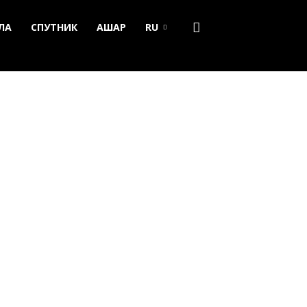
ЛА
СПУТНИК
АШАР
RU