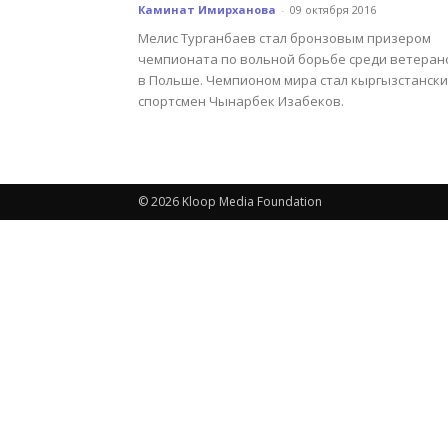
Каминат Имирханова
-
09 октября 2016
Мелис Турганбаев стал бронзовым призером
чемпионата по вольной борьбе среди ветеран
в Польше. Чемпионом мира стал кыргызстанск
спортсмен Чынарбек Изабеков.
© 2026 Kloop Media Foundation