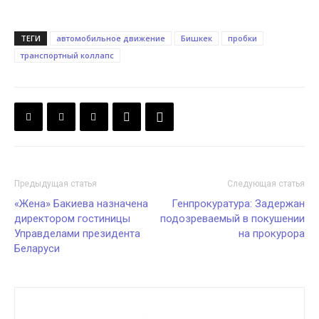
ТЕГИ
автомобильное движение
Бишкек
пробки
транспортный коллапс
Предыдущая статья
Следующая статья
«Жена» Бакиева назначена
Генпрокуратура: Задержан
директором гостиницы
подозреваемый в покушении
Управделами президента
на прокурора
Беларуси