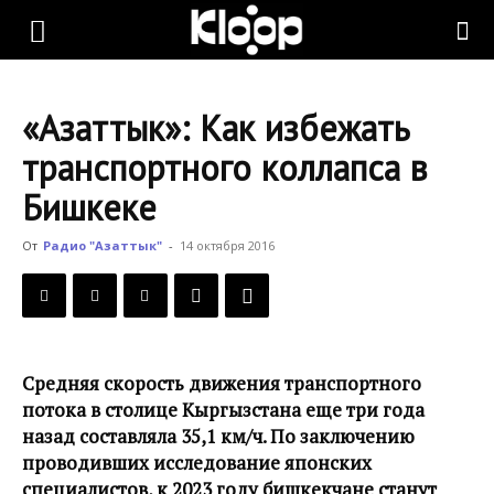
KLOOP.KG
«Азаттык»: Как избежать
—
транспортного коллапса в
Бишкеке
Новости
От
Радио "Азаттык"
-
14 октября 2016
Кыргызстана
Средняя скорость движения транспортного
потока в столице Кыргызстана еще три года
назад составляла 35,1 км/ч. По заключению
проводивших исследование японских
специалистов, к 2023 году бишкекчане станут