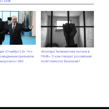
АВТОРА
ия «Стамбул 2.0». Что
«Блогера Тилекматова пытали в
неожиданным призывом
ГКНБ». О ком говорит российский
аморозить» СВО
политтехнолог Васильев?