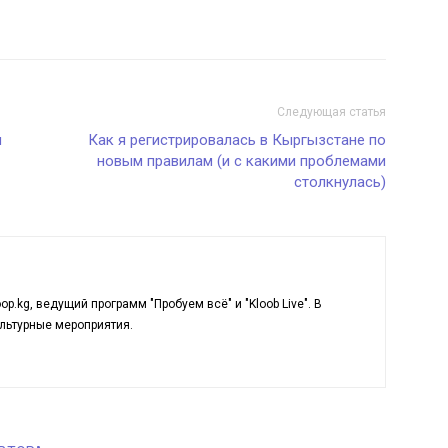
Следующая статья
и
Как я регистрировалась в Кыргызстане по
новым правилам (и с какими проблемами
столкнулась)
p.kg, ведущий программ "Пробуем всё" и "Kloob Live". В
льтурные мероприятия.