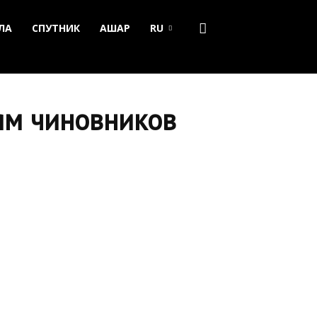
ЛА
СПУТНИК
АШАР
RU
ям чиновников