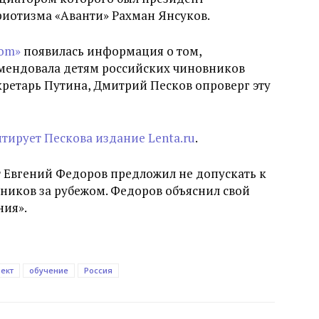
риотизма «Аванти» Рахман Янсуков.
com»
появилась информация о том,
мендовала детям российских чиновников
кретарь Путина, Дмитрий Песков опроверг эту
тирует Пескова издание Lenta.ru
.
т Евгений Федоров предложил не допускать к
ников за рубежом. Федоров объяснил свой
ния».
ект
обучение
Россия