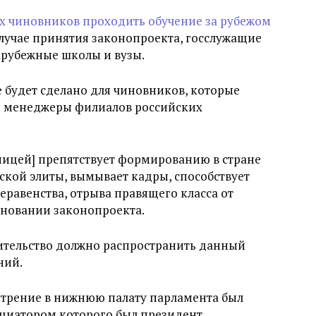
их чиновников проходить обучение за рубежом
лучае принятия законопроекта, госслужащие
зарубежные школы и вузы.
 будет сделано для чиновников, которые
и менеджеры филиалов российских
ницей] препятствует формированию в стране
кой элиты, вымывает кадры, способствует
еравенства, отрыва правящего класса от
сновании законопроекта.
вительство должно распространить данный
ний.
мотрение в нижнюю палату парламента был
циатором которого был президент