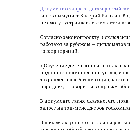
Документ о запрете детям российск
внес коммунист Валерий Рашкин. В с
не смогут устраивать своих детей в 
Согласно законопроекту, исключение
работают за рубежом — дипломатов 
госкорпораций.
«[Обучение детей чиновников за гра
подлинно национальной управленчес
закреплению в России социального н
народов»,— говорится в справке-обо
В документе также сказано, что пра
запрет на топ-менеджеров госкомпа
В начале августа этого года на расс
внесен подобный законопроект, ини