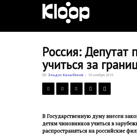
KLOOP.KG
—
Россия: Депутат 
учиться за грани
Новости
От
Эльдос Казыбеков
-
14 ноября 2016
Кыргызстана
В Государственную думу внесен зак
детям чиновников учиться в зарубеж
распространяться на российские фил