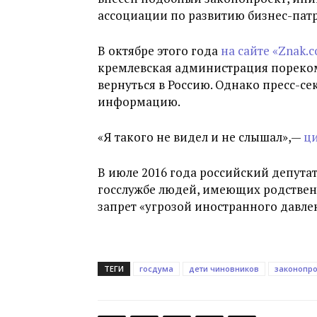
ассоциации по развитию бизнес-пат
В октябре этого года
на сайте «Znak.
кремлевская администрация пореко
вернуться в Россию. Однако пресс-се
информацию.
«Я такого не видел и не слышал»,—
ци
В июле 2016 года российский депута
госслужбе людей, имеющих родствен
запрет «угрозой иностранного давле
ТЕГИ
госдума
дети чиновников
законопро