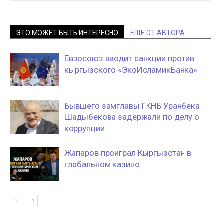
ЭТО МОЖЕТ БЫТЬ ИНТЕРЕСНО
ЕЩЕ ОТ АВТОРА
Евросоюз вводит санкции против
кыргызского «ЭкоИсламикБанка»
Бывшего замглавы ГКНБ Уранбека
Шадыбекова задержали по делу о
коррупции
Жапаров проиграл Кыргызстан в
глобальном казино