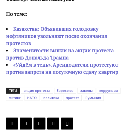
По теме:
Казахстан: Объявивших голодовку
нефтяников увольняют после окончания
протестов
Знаменитости вышли на акции протеста
против Дональда Трампа
«Уйдём в тень». Арендодатели протестуют
против запрета на посуточную сдачу квартир
ТЕГИ
акция протеста
Евросоюз
законы
коррупция
митинг
НАТО
политика
протест
Румыния