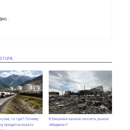
НО...
АВТОРА
оссии, то где? Почему
В Бишкеке начали сносить рынок
у придется искать
«Мадина»?