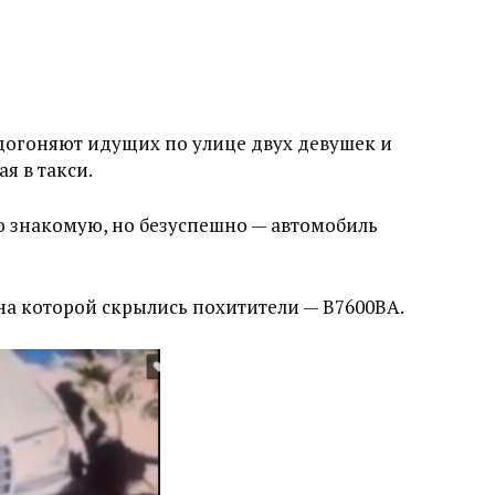
догоняют идущих по улице двух девушек и
я в такси.
ю знакомую, но безуспешно — автомобиль
на которой скрылись похитители — B7600BA.