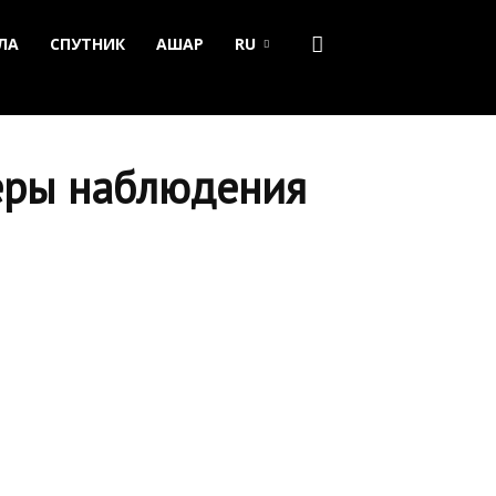
ЛА
СПУТНИК
АШАР
RU
еры наблюдения