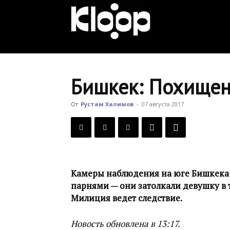
KLOOP.KG
—
Бишкек: Похищен
Новости
От
Рустам Халимов
-
07 августа 2017
Кыргызстана
Камеры наблюдения на юге Бишкека
парнями — они затолкали девушку в т
Милиция ведет следствие.
Новость обновлена в 13:17.