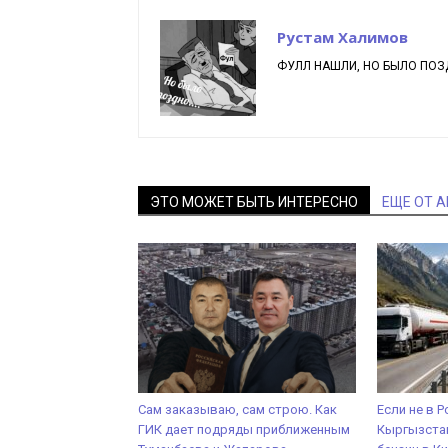
Рустам Халимов
ФУЛЛ НАШЛИ, НО БЫЛО ПОЗД
ЭТО МОЖЕТ БЫТЬ ИНТЕРЕСНО
ЕЩЕ ОТ 
Сам заказываю, сам строю. Как
Если не в Р
ГИК дает подряды приближенным
Кыргызстан