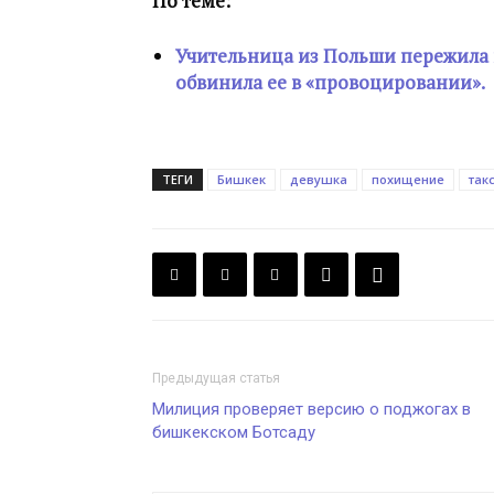
По теме:
Учительница из Польши пережила 
обвинила ее в «провоцировании».
ТЕГИ
Бишкек
девушка
похищение
так
Предыдущая статья
Милиция проверяет версию о поджогах в
бишкекском Ботсаду