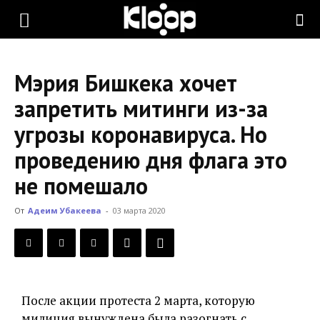
KLOOP.KG
Мэрия Бишкека хочет
—
запретить митинги из-за
угрозы коронавируса. Но
Новости
проведению дня флага это
не помешало
Кыргызстана
От
Адеим Убакеева
-
03 марта 2020
После акции протеста 2 марта, которую
милиция вынуждена была разогнать с