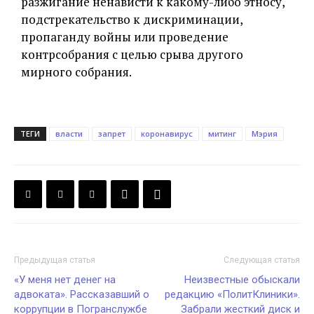
разжигание ненависти к какому-либо этносу,
подстрекательство к дискриминации,
пропаганду войны или проведение
контрсобрания с целью срыва другого
мирного собрания.
ТЕГИ
власти
запрет
коронавирус
митинг
Мэрия
Предыдущая статья
Следующая статья
«У меня нет денег на
Неизвестные обыскали
адвоката». Рассказавший о
редакцию «ПолитКлиники».
коррупции в Погранслужбе
Забрали жесткий диск и