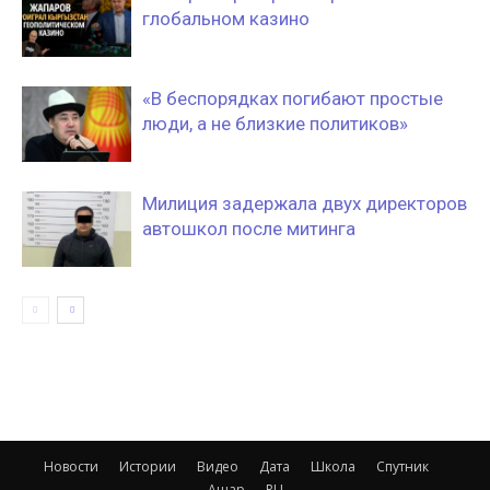
глобальном казино
«В беспорядках погибают простые
люди, а не близкие политиков»
Милиция задержала двух директоров
автошкол после митинга
Новости
Истории
Видео
Дата
Школа
Спутник
Ашар
RU