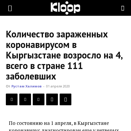
KLOOP.KG
Количество зараженных
—
коронавирусом в
Кыргызстане возросло на 4,
Новости
всего в стране 111
заболевших
Кыргызстана
От
Рустам Халимов
-
01 апреля 2020
По состоянию на 1 апреля, в Кыргызстане
коронавирус диагностирован еще у четверых