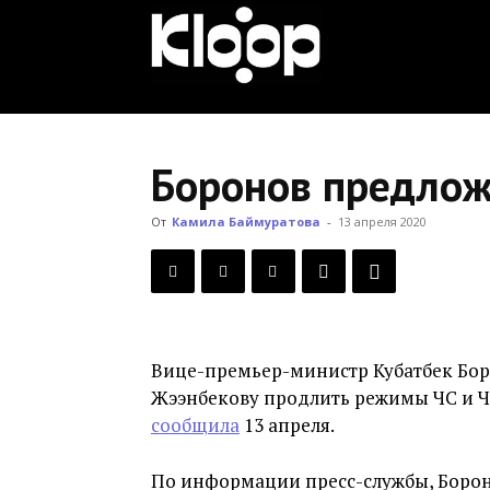
KLOOP.KG
—
Боронов предлож
Новости
От
Камила Баймуратова
-
13 апреля 2020
Кыргызстана
Вице-премьер-министр Кубатбек Бо
Жээнбекову продлить режимы ЧС и Ч
сообщила
13 апреля.
По информации пресс-службы, Борон