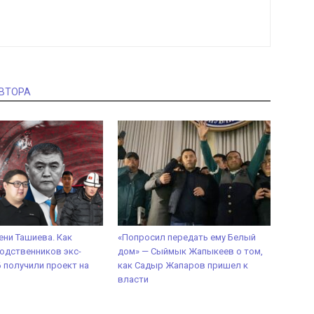
АВТОРА
ени Ташиева. Как
«Попросил передать ему Белый
одственников экс-
дом» — Сыймык Жапыкеев о том,
 получили проект на
как Садыр Жапаров пришел к
власти