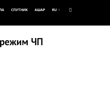
ЛА
СПУТНИК
АШАР
RU
 режим ЧП