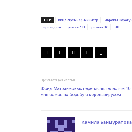
ТЕГИ
вице-премьер-министр
Ибраим Нуракун
президент
режим ЧП
режим ЧС
ЧП
Предыдущая статья
Фонд Матраимовых перечислил властям 10
млн сомов на борьбу с коронавирусом
Камила Баймуратова