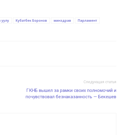
 уулу
Кубатбек Боронов
минздрав
Парламент
Следующая статья
ГКНБ вышел за рамки своих полномочий и
почувствовал безнаказанность — Бекешев