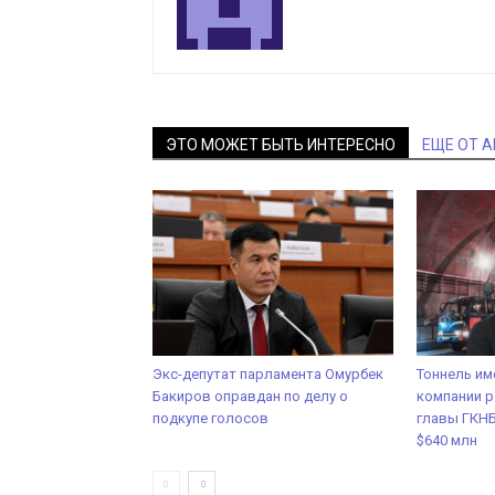
ЭТО МОЖЕТ БЫТЬ ИНТЕРЕСНО
ЕЩЕ ОТ 
Экс-депутат парламента Омурбек
Тоннель им
Бакиров оправдан по делу о
компании р
подкупе голосов
главы ГКНБ
$640 млн