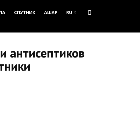
ЛА
СПУТНИК
АШАР
RU
и антисептиков
тники