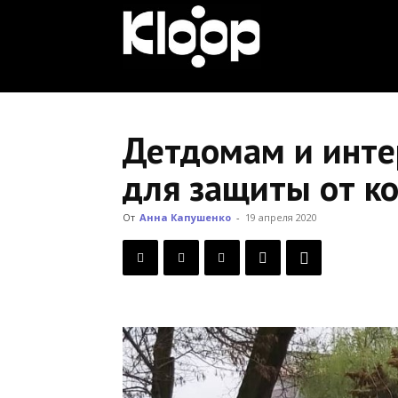
KLOOP.KG
—
Детдомам и инте
для защиты от к
Новости
От
Анна Капушенко
-
19 апреля 2020
Кыргызстана