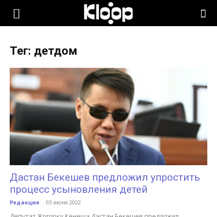
KLOOP.KG
Тег: детдом
—
Новости
Кыргызстана
Дастан Бекешев предложил упростить
процесс усыновления детей
Редакция
-
03 июня 2022
Депутат Жогорку Кенеша Дастан Бекешев предложил