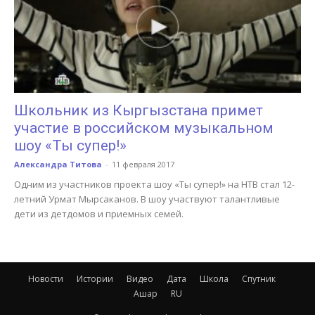
Школьник из Кыргызстана примет
участие в российском музыкальном
шоу «Ты супер!»
Александра Титова
-
11 февраля 2017
Одним из участников проекта шоу «Ты супер!» на НТВ стал 12-
летний Урмат Мырсаканов. В шоу участвуют талантливые
дети из детдомов и приемных семей.
Новости
Истории
Видео
Дата
Школа
Спутник
Ашар
RU