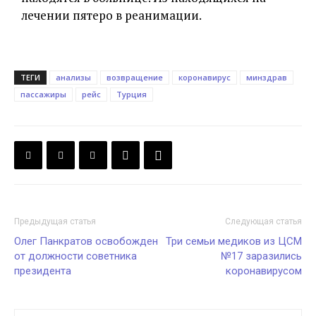
лечении пятеро в реанимации.
ТЕГИ
анализы
возвращение
коронавирус
минздрав
пассажиры
рейс
Турция
Предыдущая статья
Следующая статья
Олег Панкратов освобожден
Три семьи медиков из ЦСМ
от должности советника
№17 заразились
президента
коронавирусом