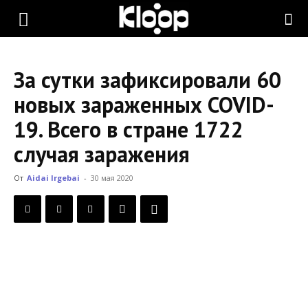
KLOOP.KG
За сутки зафиксировали 60
—
новых зараженных COVID-
19. Всего в стране 1722
Новости
случая заражения
От
Aidai Irgebai
-
30 мая 2020
Кыргызстана