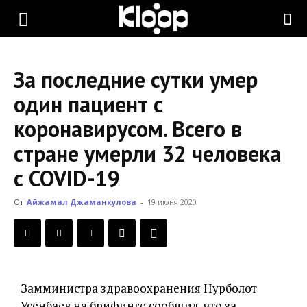
KLOOP.KG
За последние сутки умер
—
один пациент с
коронавирусом. Всего в
Новости
стране умерли 32 человека
с COVID-19
Кыргызстана
От
Айжамал Джаманкулова
-
19 июня 2020
Замминистра здравоохранения Нурболот
Усенбаев на брифинге сообщил, что за