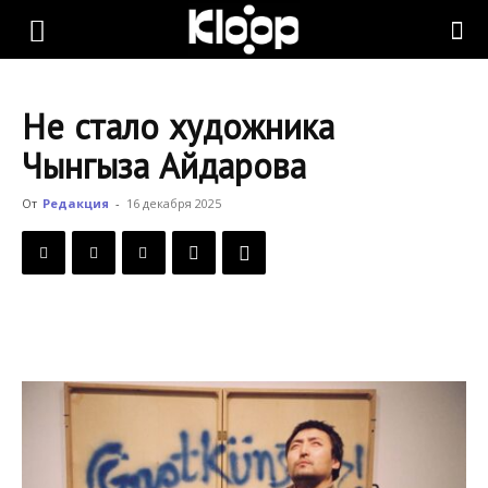
KLOOP.KG
Не стало художника
—
Чынгыза Айдарова
От
Редакция
-
16 декабря 2025
Новости
Кыргызстана