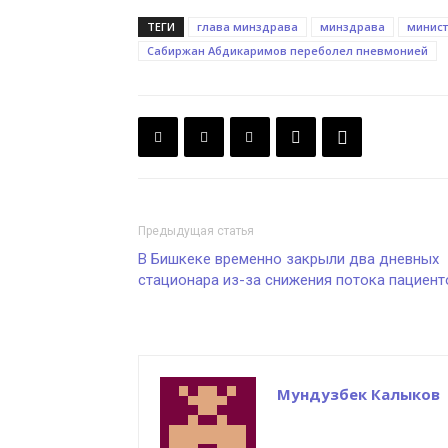
ТЕГИ
глава минздрава
минздрава
минист
Сабиржан Абдикаримов переболел пневмонией
Предыдущая статья
В Бишкеке временно закрыли два дневных
стационара из-за снижения потока пациент
Мундузбек Калыков