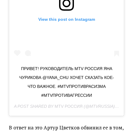
View this post on Instagram
ПРИВЕТ! РУКОВОДИТЕЛЬ MTV РОССИЯ ЯНА
ЧУРИКОВА @YANA_CHU ХОЧЕТ СКАЗАТЬ КОЕ-
ЧТО ВАЖНОЕ. #MTVПРОТИВРАСИЗМА
#MTVПРОТИВАГРЕССИИ
A POST SHARED BY
MTV РОССИЯ
(@MTVRUSSIA) ON
AUG 
В ответ на это Артур Цветков обвинил ее в том,