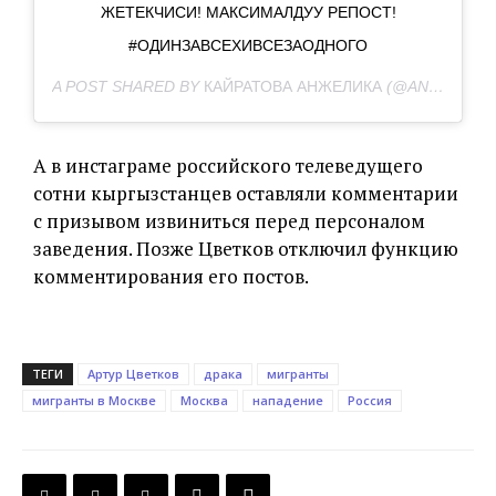
ЖЕТЕКЧИСИ! МАКСИМАЛДУУ РЕПОСТ!
#ОДИНЗАВСЕХИВСЕЗАОДНОГО
A POST SHARED BY
КАЙРАТОВА АНЖЕЛИКА
(@ANJELIKA_KAIRATOVNA_OFFICIAL) ON
А в инстаграме российского телеведущего
сотни кыргызстанцев оставляли комментарии
с призывом извиниться перед персоналом
заведения. Позже Цветков отключил функцию
комментирования его постов.
ТЕГИ
Артур Цветков
драка
мигранты
мигранты в Москве
Москва
нападение
Россия