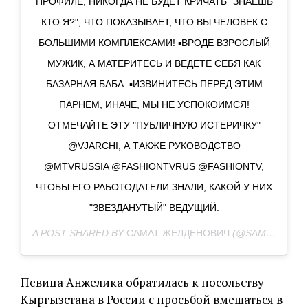
ПРОФИЛЕ, НИКОГДА НЕ БУДЕТ КРИЧАТЬ "ЗНАЕШЬ
КТО Я?", ЧТО ПОКАЗЫВАЕТ, ЧТО ВЫ ЧЕЛОВЕК С
БОЛЬШИМИ КОМПЛЕКСАМИ! ▪️ВРОДЕ ВЗРОСЛЫЙ
МУЖИК, А МАТЕРИТЕСЬ И ВЕДЕТЕ СЕБЯ КАК
БАЗАРНАЯ БАБА. ▪️ИЗВИНИТЕСЬ ПЕРЕД ЭТИМ
ПАРНЕМ, ИНАЧЕ, МЫ НЕ УСПОКОИМСЯ!
ОТМЕЧАЙТЕ ЭТУ "ПУБЛИЧНУЮ ИСТЕРИЧКУ"
@VJARCHI, А ТАКЖЕ РУКОВОДСТВО
@MTVRUSSIA @FASHIONTVRUS @FASHIONTV,
ЧТОБЫ ЕГО РАБОТОДАТЕЛИ ЗНАЛИ, КАКОЙ У НИХ
"ЗВЕЗДАНУТЫЙ" ВЕДУЩИЙ.
A POST SHARED BY
САМАТ ЖЕЛДЕНОВИЧ
(@SAMAT.DOLOTBAKOV) ON
Певица Анжелика обратилась к посольству
Кыргызстана в России с просьбой вмешаться в