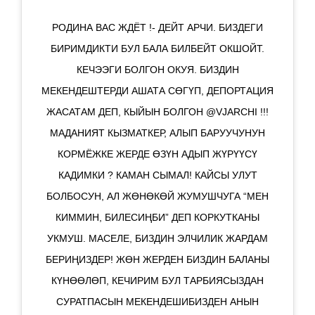
РОДИНА ВАС ЖДЁТ !- ДЕЙТ АРЧИ. БИЗДЕГИ
БИРИМДИКТИ БУЛ БАЛА БИЛБЕЙТ ОКШОЙТ.
КЕЧЭЭГИ БОЛГОН ОКУЯ. БИЗДИН
МЕКЕНДЕШТЕРДИ АШАТА СӨГҮП, ДЕПОРТАЦИЯ
ЖАСАТАМ ДЕП, КЫЙЫН БОЛГОН @VJARCHI !!!
МАДАНИЯТ КЫЗМАТКЕР, АЛЫП БАРУУЧУНУН
КОРМЁЖКЕ ЖЕРДЕ ӨЗҮН АДЫП ЖҮРҮҮСҮ
КАДИМКИ ? КАМАН СЫМАЛ! КАЙСЫ УЛУТ
БОЛБОСУН, АЛ ЖӨНӨКӨЙ ЖУМУШЧУГА “МЕН
КИММИН, БИЛЕСИҢБИ” ДЕП КОРКУТКАНЫ
УКМУШ. МАСЕЛЕ, БИЗДИН ЭЛЧИЛИК ЖАРДАМ
БЕРИҢИЗДЕР! ЖӨН ЖЕРДЕН БИЗДИН БАЛАНЫ
КҮНӨӨЛӨП, КЕЧИРИМ БУЛ ТАРБИЯСЫЗДАН
СУРАТПАСЫН МЕКЕНДЕШИБИЗДЕН АНЫН